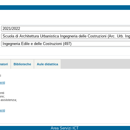
atori
Biblioteche
Aule didattica
i
enti
nti
ore;
a assistenza;
enti
Area Servizi ICT