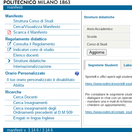
manifesti
Manifesto
Strutture didattiche
Struttura Corso di Studi
Cerca/Visualizza Manifesto
Anno Accademico
Scarica il Manifesto
Scuola
Regolamento didattico
Consulta il Regolamento
Corso di Studi
Indicatori corsi di studio
Elenco docenti
Strutture didattiche
Segreterie Studenti
Labor
Internazionalizzazione
Orario Personalizzato
Sportelli e uffici aperti agli student
Il tuo orario personalizzato è disabilitato
https://www.polimi.it/sportelli-stud
Abilita
Ricerche
Per contattare le segreterie stude
Cerca Docenti
- dialogare in chat con un operat
- mandare una e-mail di richiest
Cerca Insegnamenti
- chiedere un appuntamento;
Cerca insegnamenti degli
https://www.polimi.it/contatti_stud
Ordinamenti precedenti al D.M.509
Erogati in lingua Inglese
manifesti v. 3.14.6 / 3.14.6