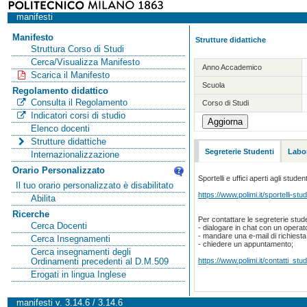
manifesti
Manifesto
Strutture didattiche
Struttura Corso di Studi
Cerca/Visualizza Manifesto
Anno Accademico
Scarica il Manifesto
Scuola
Regolamento didattico
Consulta il Regolamento
Corso di Studi
Indicatori corsi di studio
Elenco docenti
Strutture didattiche
Segreterie Studenti
Labor
Internazionalizzazione
Orario Personalizzato
Sportelli e uffici aperti agli student
Il tuo orario personalizzato è disabilitato
https://www.polimi.it/sportelli-stud
Abilita
Ricerche
Per contattare le segreterie stude
Cerca Docenti
- dialogare in chat con un operat
- mandare una e-mail di richiest
Cerca Insegnamenti
- chiedere un appuntamento;
Cerca insegnamenti degli
https://www.polimi.it/contatti_stud
Ordinamenti precedenti al D.M.509
Erogati in lingua Inglese
manifesti v. 3.14.6 / 3.14.6