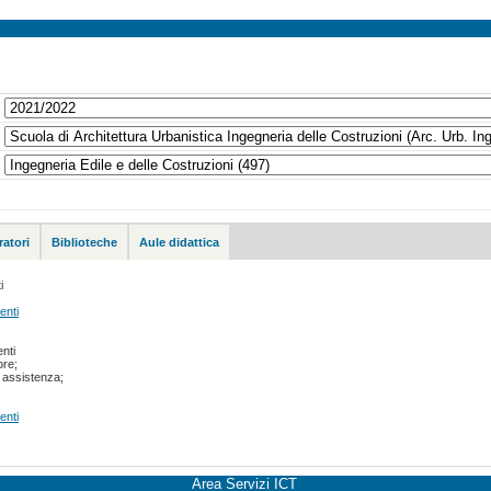
atori
Biblioteche
Aule didattica
i
enti
nti
ore;
a assistenza;
enti
Area Servizi ICT