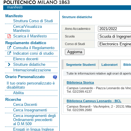
manifesti
Manifesto
Strutture didattiche
Struttura Corso di Studi
Cerca/Visualizza
Anno Accademico
Manifesto
Scarica il Manifesto
Scuola
Regolamento didattico
Corso di Studi
Consulta il Regolamento
Indicatori corsi di studio
Elenco docenti
Strutture didattiche
Segreterie Studenti
Laboratori
Bibl
Internazionalizzazione
Tutte le informazioni relative agli orari di apert
Orario Personalizzato
Biblioteca Storica
Il tuo orario personalizzato è
disabilitato
Campus Leonardo - Piazza Leonardo da Vinci, 
Tel. 02/2399.4137
Abilita
Ricerche
Biblioteca Campus Leonardo - BCL
Cerca Docenti
Campus Bonardi - Via Ampère, 2 - 20131 Milan
Cerca Insegnamenti
Tel. 02/2399.2680
Cerca insegnamenti degli
Ordinamenti precedenti
al D.M.509
Erogati in lingua Inglese