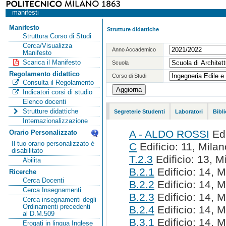
manifesti
Manifesto
Strutture didattiche
Struttura Corso di Studi
Cerca/Visualizza
Anno Accademico
Manifesto
Scarica il Manifesto
Scuola
Regolamento didattico
Corso di Studi
Consulta il Regolamento
Indicatori corsi di studio
Elenco docenti
Strutture didattiche
Segreterie Studenti
Laboratori
Bibl
Internazionalizzazione
A - ALDO ROSSI
Edi
Orario Personalizzato
Il tuo orario personalizzato è
C
Edificio: 11, Milan
disabilitato
T.2.3
Edificio: 13, M
Abilita
B.2.1
Edificio: 14, M
Ricerche
Cerca Docenti
B.2.2
Edificio: 14, M
Cerca Insegnamenti
B.2.3
Edificio: 14, M
Cerca insegnamenti degli
Ordinamenti precedenti
B.2.4
Edificio: 14, M
al D.M.509
B.3.1
Edificio: 14, M
Erogati in lingua Inglese