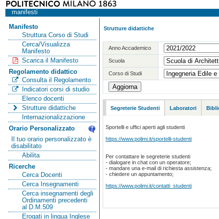
manifesti
Manifesto
Strutture didattiche
Struttura Corso di Studi
Cerca/Visualizza
Anno Accademico
Manifesto
Scarica il Manifesto
Scuola
Regolamento didattico
Corso di Studi
Consulta il Regolamento
Indicatori corsi di studio
Elenco docenti
Strutture didattiche
Segreterie Studenti
Laboratori
Bibl
Internazionalizzazione
Sportelli e uffici aperti agli studenti
Orario Personalizzato
https://www.polimi.it/sportelli-studenti
Il tuo orario personalizzato è
disabilitato
Abilita
Per contattare le segreterie studenti
- dialogare in chat con un operatore;
Ricerche
- mandare una e-mail di richiesta assistenza;
- chiedere un appuntamento;
Cerca Docenti
Cerca Insegnamenti
https://www.polimi.it/contatti_studenti
Cerca insegnamenti degli
Ordinamenti precedenti
al D.M.509
Erogati in lingua Inglese