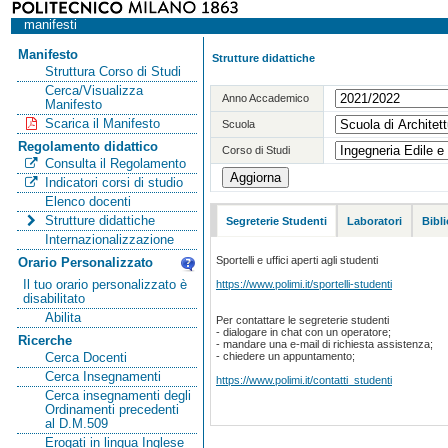
manifesti
Manifesto
Strutture didattiche
Struttura Corso di Studi
Cerca/Visualizza
Anno Accademico
Manifesto
Scarica il Manifesto
Scuola
Regolamento didattico
Corso di Studi
Consulta il Regolamento
Indicatori corsi di studio
Elenco docenti
Strutture didattiche
Segreterie Studenti
Laboratori
Bibl
Internazionalizzazione
Sportelli e uffici aperti agli studenti
Orario Personalizzato
https://www.polimi.it/sportelli-studenti
Il tuo orario personalizzato è
disabilitato
Abilita
Per contattare le segreterie studenti
- dialogare in chat con un operatore;
Ricerche
- mandare una e-mail di richiesta assistenza;
- chiedere un appuntamento;
Cerca Docenti
Cerca Insegnamenti
https://www.polimi.it/contatti_studenti
Cerca insegnamenti degli
Ordinamenti precedenti
al D.M.509
Erogati in lingua Inglese