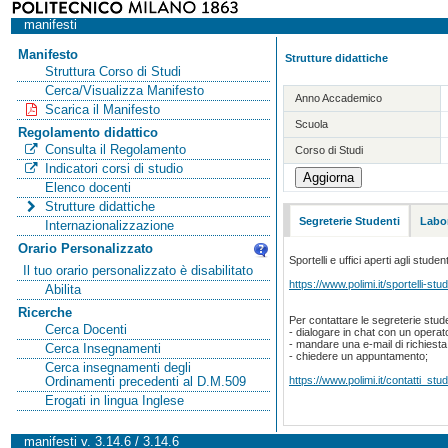
manifesti
Manifesto
Strutture didattiche
Struttura Corso di Studi
Cerca/Visualizza Manifesto
Anno Accademico
Scarica il Manifesto
Scuola
Regolamento didattico
Consulta il Regolamento
Corso di Studi
Indicatori corsi di studio
Elenco docenti
Strutture didattiche
Segreterie Studenti
Labor
Internazionalizzazione
Orario Personalizzato
Sportelli e uffici aperti agli student
Il tuo orario personalizzato è disabilitato
https://www.polimi.it/sportelli-stud
Abilita
Ricerche
Per contattare le segreterie stude
Cerca Docenti
- dialogare in chat con un operat
- mandare una e-mail di richiest
Cerca Insegnamenti
- chiedere un appuntamento;
Cerca insegnamenti degli
https://www.polimi.it/contatti_stud
Ordinamenti precedenti al D.M.509
Erogati in lingua Inglese
manifesti v. 3.14.6 / 3.14.6