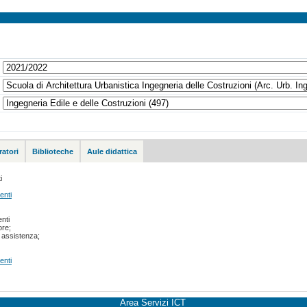
atori
Biblioteche
Aule didattica
i
enti
nti
ore;
a assistenza;
enti
Area Servizi ICT