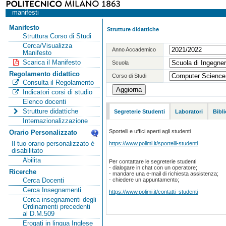
manifesti
Manifesto
Strutture didattiche
Struttura Corso di Studi
Cerca/Visualizza
Anno Accademico
Manifesto
Scarica il Manifesto
Scuola
Regolamento didattico
Corso di Studi
Consulta il Regolamento
Indicatori corsi di studio
Elenco docenti
Strutture didattiche
Segreterie Studenti
Laboratori
Bibl
Internazionalizzazione
Sportelli e uffici aperti agli studenti
Orario Personalizzato
https://www.polimi.it/sportelli-studenti
Il tuo orario personalizzato è
disabilitato
Abilita
Per contattare le segreterie studenti
- dialogare in chat con un operatore;
Ricerche
- mandare una e-mail di richiesta assistenza;
- chiedere un appuntamento;
Cerca Docenti
Cerca Insegnamenti
https://www.polimi.it/contatti_studenti
Cerca insegnamenti degli
Ordinamenti precedenti
al D.M.509
Erogati in lingua Inglese