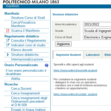
manifesti
Manifesto
Strutture didattiche
Struttura Corso di Studi
Cerca/Visualizza
Anno Accademico
Manifesto
Scarica il Manifesto
Scuola
Regolamento didattico
Corso di Studi
Consulta il Regolamento
Indicatori corsi di studio
Elenco docenti
Strutture didattiche
Segreterie Studenti
Laboratori
Bibl
Internazionalizzazione
Sportelli e uffici aperti agli studenti
Orario Personalizzato
https://www.polimi.it/sportelli-studenti
Il tuo orario personalizzato è
disabilitato
Abilita
Per contattare le segreterie studenti
- dialogare in chat con un operatore;
Ricerche
- mandare una e-mail di richiesta assistenza;
- chiedere un appuntamento;
Cerca Docenti
Cerca Insegnamenti
https://www.polimi.it/contatti_studenti
Cerca insegnamenti degli
Ordinamenti precedenti
al D.M.509
Erogati in lingua Inglese