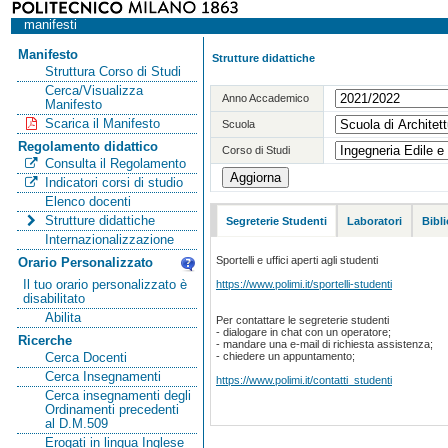
manifesti
Manifesto
Strutture didattiche
Struttura Corso di Studi
Cerca/Visualizza
Anno Accademico
Manifesto
Scarica il Manifesto
Scuola
Regolamento didattico
Corso di Studi
Consulta il Regolamento
Indicatori corsi di studio
Elenco docenti
Strutture didattiche
Segreterie Studenti
Laboratori
Bibl
Internazionalizzazione
Sportelli e uffici aperti agli studenti
Orario Personalizzato
https://www.polimi.it/sportelli-studenti
Il tuo orario personalizzato è
disabilitato
Abilita
Per contattare le segreterie studenti
- dialogare in chat con un operatore;
Ricerche
- mandare una e-mail di richiesta assistenza;
- chiedere un appuntamento;
Cerca Docenti
Cerca Insegnamenti
https://www.polimi.it/contatti_studenti
Cerca insegnamenti degli
Ordinamenti precedenti
al D.M.509
Erogati in lingua Inglese