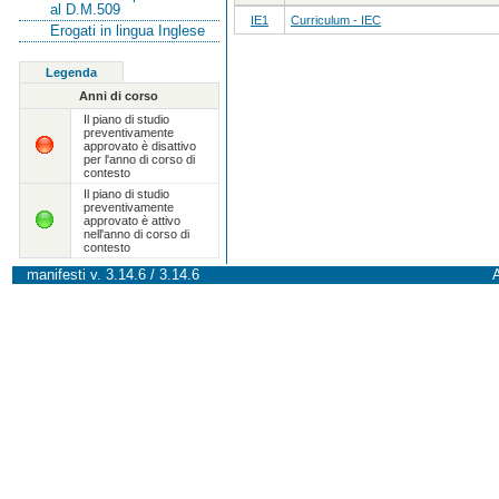
al D.M.509
IE1
Curriculum - IEC
Erogati in lingua Inglese
Legenda
Anni di corso
Il piano di studio
preventivamente
approvato è disattivo
per l'anno di corso di
contesto
Il piano di studio
preventivamente
approvato è attivo
nell'anno di corso di
contesto
manifesti v. 3.14.6 / 3.14.6
A