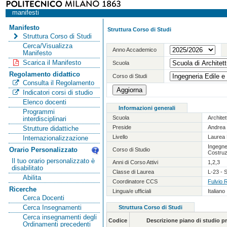
manifesti
Manifesto
Struttura Corso di Studi
Struttura Corso di Studi
Cerca/Visualizza
Anno Accademico
Manifesto
Scarica il Manifesto
Scuola
Regolamento didattico
Corso di Studi
Consulta il Regolamento
Indicatori corsi di studio
Elenco docenti
Informazioni generali
Programmi
Scuola
Archite
interdisciplinari
Preside
Andrea 
Strutture didattiche
Livello
Laurea 
Internazionalizzazione
Ingegner
Orario Personalizzato
Corso di Studio
Costruz
Il tuo orario personalizzato è
Anni di Corso Attivi
1,2,3
disabilitato
Classe di Laurea
L-23 - S
Abilita
Coordinatore CCS
Fulvio 
Ricerche
Lingua/e ufficiali
Italiano
Cerca Docenti
Cerca Insegnamenti
Struttura Corso di Studi
Cerca insegnamenti degli
Codice
Descrizione piano di studio 
Ordinamenti precedenti