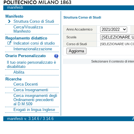
manifesti
Manifesto
Struttura Corso di Studi
Struttura Corso di Studi
Cerca/Visualizza
Anno Accademico
Manifesto
Scuola
Regolamento didattico
Indicatori corsi di studio
Corso di Studi
[SELEZIONARE UN C
Internazionalizzazione
Orario Personalizzato
Selezionare il contesto di int
Il tuo orario personalizzato è
disabilitato
Abilita
Ricerche
Cerca Docenti
Cerca Insegnamenti
Cerca insegnamenti degli
Ordinamenti precedenti
al D.M.509
Erogati in lingua Inglese
manifesti v. 3.14.6 / 3.14.6
A