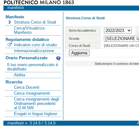
manifesti
Manifesto
Struttura Corso di Studi
Struttura Corso di Studi
Cerca/Visualizza
Anno Accademico
Manifesto
Scuola
Regolamento didattico
Indicatori corsi di studio
Corso di Studi
[SELEZIONARE UN C
Internazionalizzazione
Orario Personalizzato
Selezionare il contesto di int
Il tuo orario personalizzato è
disabilitato
Abilita
Ricerche
Cerca Docenti
Cerca Insegnamenti
Cerca insegnamenti degli
Ordinamenti precedenti
al D.M.509
Erogati in lingua Inglese
manifesti v. 3.14.6 / 3.14.6
A