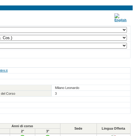
imi.it
Milano Leonardo
 del Corso
3
Anni di corso
Sede
Lingua Offerta
2°
3°