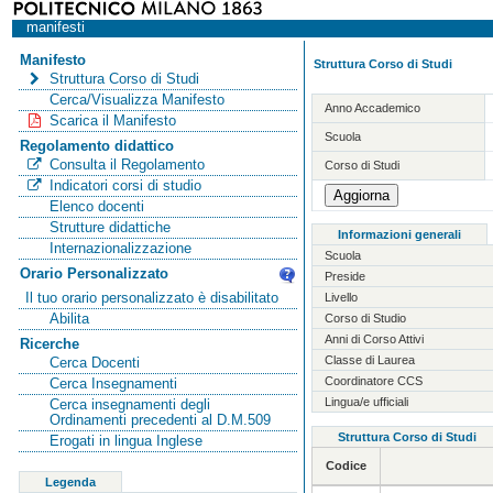
manifesti
Manifesto
Struttura Corso di Studi
Struttura Corso di Studi
Cerca/Visualizza Manifesto
Anno Accademico
Scarica il Manifesto
Scuola
Regolamento didattico
Consulta il Regolamento
Corso di Studi
Indicatori corsi di studio
Elenco docenti
Strutture didattiche
Informazioni generali
Internazionalizzazione
Scuola
Orario Personalizzato
Preside
Il tuo orario personalizzato è disabilitato
Livello
Abilita
Corso di Studio
Anni di Corso Attivi
Ricerche
Classe di Laurea
Cerca Docenti
Coordinatore CCS
Cerca Insegnamenti
Lingua/e ufficiali
Cerca insegnamenti degli
Ordinamenti precedenti al D.M.509
Struttura Corso di Studi
Erogati in lingua Inglese
Codice
Legenda