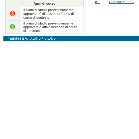
IE1
Curriculum - IEC
Anni di corso
Il piano di studio preventivamente
approvato è disattivo per l'anno di
corso di contesto
Il piano di studio preventivamente
approvato è attivo nell'anno di corso
di contesto
manifesti v. 3.14.6 / 3.14.6