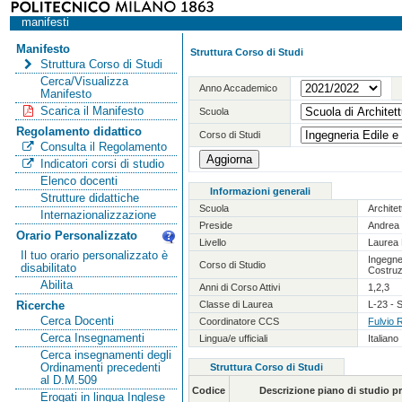
manifesti
Manifesto
Struttura Corso di Studi
Struttura Corso di Studi
Cerca/Visualizza
Anno Accademico
Manifesto
Scarica il Manifesto
Scuola
Regolamento didattico
Corso di Studi
Consulta il Regolamento
Indicatori corsi di studio
Elenco docenti
Informazioni generali
Strutture didattiche
Scuola
Archite
Internazionalizzazione
Preside
Andrea 
Orario Personalizzato
Livello
Laurea 
Il tuo orario personalizzato è
Ingegner
Corso di Studio
disabilitato
Costruz
Abilita
Anni di Corso Attivi
1,2,3
Classe di Laurea
L-23 - S
Ricerche
Cerca Docenti
Coordinatore CCS
Fulvio 
Cerca Insegnamenti
Lingua/e ufficiali
Italiano
Cerca insegnamenti degli
Ordinamenti precedenti
Struttura Corso di Studi
al D.M.509
Codice
Descrizione piano di studio 
Erogati in lingua Inglese