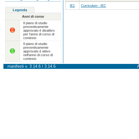
IE1
Curriculum - IEC
Legenda
Anni di corso
Il piano di studio
preventivamente
approvato è disattivo
per l'anno di corso di
contesto
Il piano di studio
preventivamente
approvato è attivo
nell'anno di corso di
contesto
manifesti v. 3.14.6 / 3.14.6
A