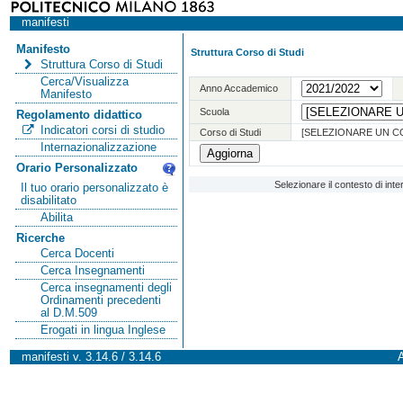
manifesti
Manifesto
Struttura Corso di Studi
Struttura Corso di Studi
Cerca/Visualizza
Anno Accademico
Manifesto
Scuola
Regolamento didattico
Indicatori corsi di studio
Corso di Studi
[SELEZIONARE UN C
Internazionalizzazione
Orario Personalizzato
Selezionare il contesto di int
Il tuo orario personalizzato è
disabilitato
Abilita
Ricerche
Cerca Docenti
Cerca Insegnamenti
Cerca insegnamenti degli
Ordinamenti precedenti
al D.M.509
Erogati in lingua Inglese
manifesti v. 3.14.6 / 3.14.6
A