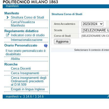
manifesti
Manifesto
Struttura Corso di Studi
Struttura Corso di Studi
Cerca/Visualizza
Anno Accademico
Manifesto
Scuola
Regolamento didattico
Indicatori corsi di studio
Corso di Studi
[SELEZIONARE UN C
Internazionalizzazione
Orario Personalizzato
Selezionare il contesto di int
Il tuo orario personalizzato è
disabilitato
Abilita
Ricerche
Cerca Docenti
Cerca Insegnamenti
Cerca insegnamenti degli
Ordinamenti precedenti
al D.M.509
Erogati in lingua Inglese
manifesti v. 3.14.6 / 3.14.6
A