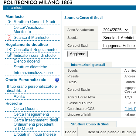
manifesti
Manifesto
Struttura Corso di Studi
Struttura Corso di Studi
Cerca/Visualizza
Anno Accademico
Manifesto
Scarica il Manifesto
Scuola
Regolamento didattico
Corso di Studi
Consulta il Regolamento
Indicatori corsi di studio
Elenco docenti
Informazioni generali
Strutture didattiche
Scuola
Archite
Internazionalizzazione
Preside
Andrea 
Orario Personalizzato
Livello
Laurea 
Il tuo orario personalizzato è
Ingegner
Corso di Studio
disabilitato
Costruz
Abilita
Anni di Corso Attivi
1,2,3
Classe di Laurea
L-23 - S
Ricerche
Cerca Docenti
Coordinatore CCS
Fulvio 
Cerca Insegnamenti
Lingua/e ufficiali
Italiano
Cerca insegnamenti degli
Ordinamenti precedenti
Struttura Corso di Studi
al D.M.509
Codice
Descrizione piano di studio 
Erogati in lingua Inglese