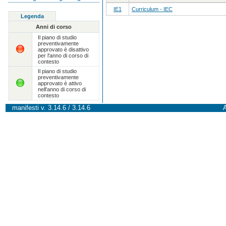
IE1
Curriculum - IEC
Legenda
Anni di corso
Il piano di studio
preventivamente
approvato è disattivo
per l'anno di corso di
contesto
Il piano di studio
preventivamente
approvato è attivo
nell'anno di corso di
contesto
manifesti v. 3.14.6 / 3.14.6
A