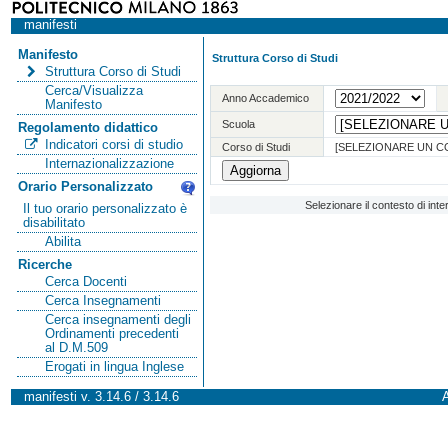
manifesti
Manifesto
Struttura Corso di Studi
Struttura Corso di Studi
Cerca/Visualizza
Anno Accademico
Manifesto
Scuola
Regolamento didattico
Indicatori corsi di studio
Corso di Studi
[SELEZIONARE UN C
Internazionalizzazione
Orario Personalizzato
Selezionare il contesto di int
Il tuo orario personalizzato è
disabilitato
Abilita
Ricerche
Cerca Docenti
Cerca Insegnamenti
Cerca insegnamenti degli
Ordinamenti precedenti
al D.M.509
Erogati in lingua Inglese
manifesti v. 3.14.6 / 3.14.6
A