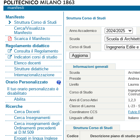
manifesti
Manifesto
Struttura Corso di Studi
Struttura Corso di Studi
Cerca/Visualizza
Anno Accademico
Manifesto
Scarica il Manifesto
Scuola
Regolamento didattico
Corso di Studi
Consulta il Regolamento
Indicatori corsi di studio
Elenco docenti
Informazioni generali
Strutture didattiche
Scuola
Archite
Internazionalizzazione
Preside
Andrea 
Orario Personalizzato
Livello
Laurea 
Il tuo orario personalizzato è
Ingegner
Corso di Studio
disabilitato
Costruz
Abilita
Anni di Corso Attivi
1,2,3
Classe di Laurea
L-23 - S
Ricerche
Cerca Docenti
Coordinatore CCS
Fulvio 
Cerca Insegnamenti
Lingua/e ufficiali
Italiano
Cerca insegnamenti degli
Ordinamenti precedenti
Struttura Corso di Studi
al D.M.509
Codice
Descrizione piano di studio 
Erogati in lingua Inglese