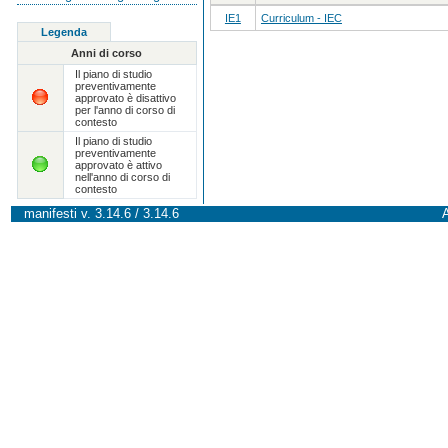
IE1
Curriculum - IEC
Legenda
Anni di corso
Il piano di studio
preventivamente
approvato è disattivo
per l'anno di corso di
contesto
Il piano di studio
preventivamente
approvato è attivo
nell'anno di corso di
contesto
manifesti v. 3.14.6 / 3.14.6
A