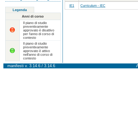
IE1
Curriculum - IEC
Legenda
Anni di corso
Il piano di studio
preventivamente
approvato è disattivo
per l'anno di corso di
contesto
Il piano di studio
preventivamente
approvato è attivo
nell'anno di corso di
contesto
manifesti v. 3.14.6 / 3.14.6
A