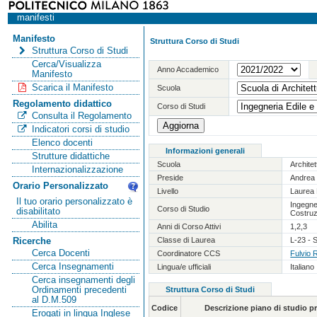
manifesti
Manifesto
Struttura Corso di Studi
Struttura Corso di Studi
Cerca/Visualizza
Anno Accademico
Manifesto
Scarica il Manifesto
Scuola
Regolamento didattico
Corso di Studi
Consulta il Regolamento
Indicatori corsi di studio
Elenco docenti
Informazioni generali
Strutture didattiche
Scuola
Archite
Internazionalizzazione
Preside
Andrea 
Orario Personalizzato
Livello
Laurea 
Il tuo orario personalizzato è
Ingegner
Corso di Studio
disabilitato
Costruz
Abilita
Anni di Corso Attivi
1,2,3
Classe di Laurea
L-23 - S
Ricerche
Cerca Docenti
Coordinatore CCS
Fulvio 
Cerca Insegnamenti
Lingua/e ufficiali
Italiano
Cerca insegnamenti degli
Ordinamenti precedenti
Struttura Corso di Studi
al D.M.509
Codice
Descrizione piano di studio 
Erogati in lingua Inglese