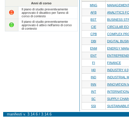
Anni di corso
MNG
MANAGEMENT
Il piano di studio preventivamente
AFB
ANALYTICS F
approvato è disattivo per l'anno di
corso di contesto
BST
BUSINESS ST
Il piano di studio preventivamente
approvato è attivo nell'anno di corso
CIE
CIRCULAR E
di contesto
CPB
COMPLEX PRO
DBI
DIGITAL BUSI
ENM
ENERGY MAN
ENT
ENTREPRENE
FI
FINANCE
I40
INDUSTRY 4.0
IND
INDUSTRIAL
INN
INNOVATION
INT
INTERNATION
SC
SUPPLY CHA
SSI
SUSTAINABILI
manifesti v. 3.14.6 / 3.14.6