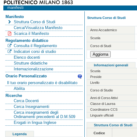
manifesti
Manifesto
Struttura Corso di Studi
Struttura Corso di Studi
Cerca/Visualizza Manifesto
Anno Accademico
Scarica il Manifesto
Scuola
Regolamento didattico
Consulta il Regolamento
Corso di Studi
Indicatori corsi di studio
Elenco docenti
Strutture didattiche
Informazioni generali
Internazionalizzazione
Scuola
Orario Personalizzato
Preside
Il tuo orario personalizzato è disabilitato
Livello
Abilita
Corso di Studio
Ricerche
Anni di Corso Attivi
Cerca Docenti
Classe di Laurea
Cerca Insegnamenti
Coordinatore CCS
Cerca insegnamenti degli
Lingua/e ufficiali
Ordinamenti precedenti al D.M.509
Erogati in lingua Inglese
Struttura Corso di Studi
Codice
Legenda