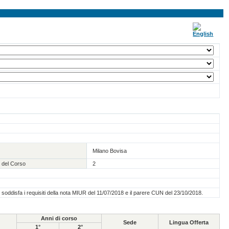
Milano Bovisa
 del Corso
2
o soddisfa i requisiti della nota MIUR del 11/07/2018 e il parere CUN del 23/10/2018.
Anni di corso
Sede
Lingua Offerta
1°
2°