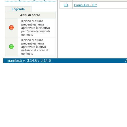
IE1
Curriculum - IEC
Legenda
Anni di corso
Il piano di studio
preventivamente
approvato è disattivo
per l'anno di corso di
contesto
Il piano di studio
preventivamente
approvato è attivo
nell'anno di corso di
contesto
manifesti v. 3.14.6 / 3.14.6
A