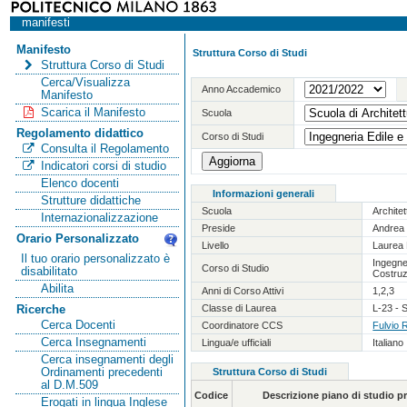
manifesti
Manifesto
Struttura Corso di Studi
Struttura Corso di Studi
Cerca/Visualizza
Anno Accademico
Manifesto
Scarica il Manifesto
Scuola
Regolamento didattico
Corso di Studi
Consulta il Regolamento
Indicatori corsi di studio
Elenco docenti
Informazioni generali
Strutture didattiche
Scuola
Archite
Internazionalizzazione
Preside
Andrea 
Orario Personalizzato
Livello
Laurea 
Il tuo orario personalizzato è
Ingegner
Corso di Studio
disabilitato
Costruz
Abilita
Anni di Corso Attivi
1,2,3
Classe di Laurea
L-23 - S
Ricerche
Cerca Docenti
Coordinatore CCS
Fulvio 
Cerca Insegnamenti
Lingua/e ufficiali
Italiano
Cerca insegnamenti degli
Ordinamenti precedenti
Struttura Corso di Studi
al D.M.509
Codice
Descrizione piano di studio 
Erogati in lingua Inglese