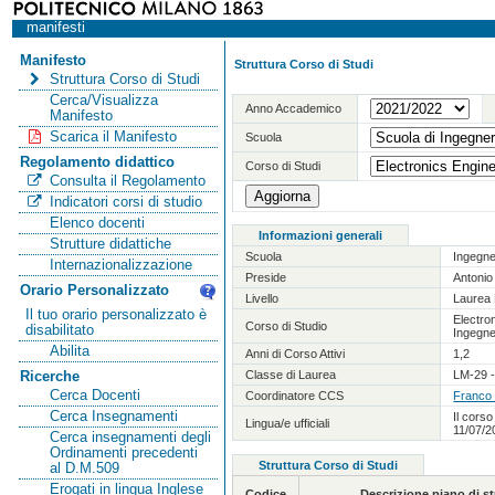
manifesti
Manifesto
Struttura Corso di Studi
Struttura Corso di Studi
Cerca/Visualizza
Anno Accademico
Manifesto
Scarica il Manifesto
Scuola
Regolamento didattico
Corso di Studi
Consulta il Regolamento
Indicatori corsi di studio
Elenco docenti
Informazioni generali
Strutture didattiche
Scuola
Ingegne
Internazionalizzazione
Preside
Antoni
Orario Personalizzato
Livello
Laurea 
Il tuo orario personalizzato è
Electro
Corso di Studio
disabilitato
Ingegne
Abilita
Anni di Corso Attivi
1,2
Classe di Laurea
LM-29 -
Ricerche
Cerca Docenti
Coordinatore CCS
Franco
Cerca Insegnamenti
Il corso
Lingua/e ufficiali
11/07/2
Cerca insegnamenti degli
Ordinamenti precedenti
Struttura Corso di Studi
al D.M.509
Erogati in lingua Inglese
Codice
Descrizione piano di 