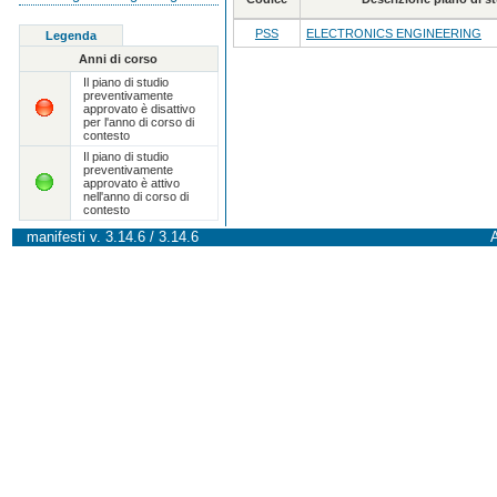
PSS
ELECTRONICS ENGINEERING
Legenda
Anni di corso
Il piano di studio
preventivamente
approvato è disattivo
per l'anno di corso di
contesto
Il piano di studio
preventivamente
approvato è attivo
nell'anno di corso di
contesto
manifesti v. 3.14.6 / 3.14.6
A