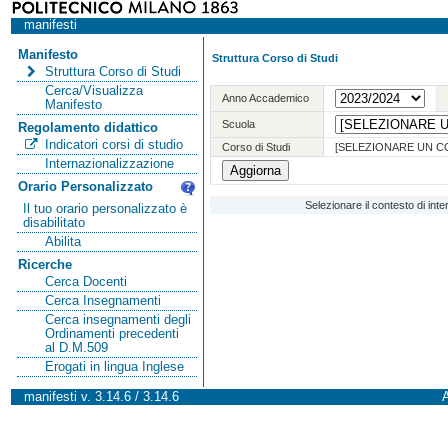
manifesti
Manifesto
Struttura Corso di Studi
Struttura Corso di Studi
Cerca/Visualizza
Anno Accademico
Manifesto
Scuola
Regolamento didattico
Indicatori corsi di studio
Corso di Studi
[SELEZIONARE UN C
Internazionalizzazione
Orario Personalizzato
Selezionare il contesto di int
Il tuo orario personalizzato è
disabilitato
Abilita
Ricerche
Cerca Docenti
Cerca Insegnamenti
Cerca insegnamenti degli
Ordinamenti precedenti
al D.M.509
Erogati in lingua Inglese
manifesti v. 3.14.6 / 3.14.6
A