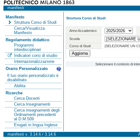
manifesti
Manifesto
Struttura Corso di Studi
Struttura Corso di Studi
Cerca/Visualizza
Anno Accademico
Manifesto
Scuola
Regolamento didattico
Programmi
Corso di Studi
[SELEZIONARE UN C
interdisciplinari
Indicatori corsi di studio
Internazionalizzazione
Selezionare il contesto di int
Orario Personalizzato
Il tuo orario personalizzato è
disabilitato
Abilita
Ricerche
Cerca Docenti
Cerca Insegnamenti
Cerca insegnamenti degli
Ordinamenti precedenti
al D.M.509
Erogati in lingua Inglese
manifesti v. 3.14.6 / 3.14.6
A