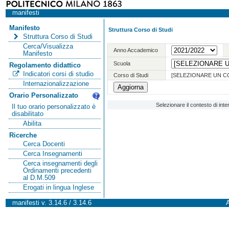
manifesti
Manifesto
Struttura Corso di Studi
Struttura Corso di Studi
Cerca/Visualizza
Anno Accademico
Manifesto
Scuola
Regolamento didattico
Indicatori corsi di studio
Corso di Studi
[SELEZIONARE UN C
Internazionalizzazione
Orario Personalizzato
Selezionare il contesto di int
Il tuo orario personalizzato è
disabilitato
Abilita
Ricerche
Cerca Docenti
Cerca Insegnamenti
Cerca insegnamenti degli
Ordinamenti precedenti
al D.M.509
Erogati in lingua Inglese
manifesti v. 3.14.6 / 3.14.6
A