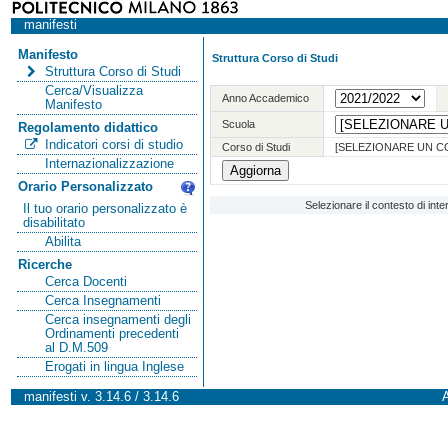
manifesti
Manifesto
Struttura Corso di Studi
Struttura Corso di Studi
Cerca/Visualizza
Anno Accademico
Manifesto
Scuola
Regolamento didattico
Indicatori corsi di studio
Corso di Studi
[SELEZIONARE UN C
Internazionalizzazione
Orario Personalizzato
Selezionare il contesto di int
Il tuo orario personalizzato è
disabilitato
Abilita
Ricerche
Cerca Docenti
Cerca Insegnamenti
Cerca insegnamenti degli
Ordinamenti precedenti
al D.M.509
Erogati in lingua Inglese
manifesti v. 3.14.6 / 3.14.6
A