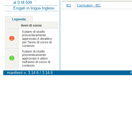
al D.M.509
IE1
Curriculum - IEC
Erogati in lingua Inglese
Legenda
Anni di corso
Il piano di studio
preventivamente
approvato è disattivo
per l'anno di corso di
contesto
Il piano di studio
preventivamente
approvato è attivo
nell'anno di corso di
contesto
manifesti v. 3.14.6 / 3.14.6
A