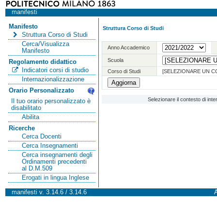
manifesti
Manifesto
Struttura Corso di Studi
Struttura Corso di Studi
Cerca/Visualizza
Anno Accademico
Manifesto
Scuola
Regolamento didattico
Indicatori corsi di studio
Corso di Studi
[SELEZIONARE UN C
Internazionalizzazione
Orario Personalizzato
Selezionare il contesto di int
Il tuo orario personalizzato è
disabilitato
Abilita
Ricerche
Cerca Docenti
Cerca Insegnamenti
Cerca insegnamenti degli
Ordinamenti precedenti
al D.M.509
Erogati in lingua Inglese
manifesti v. 3.14.6 / 3.14.6
A