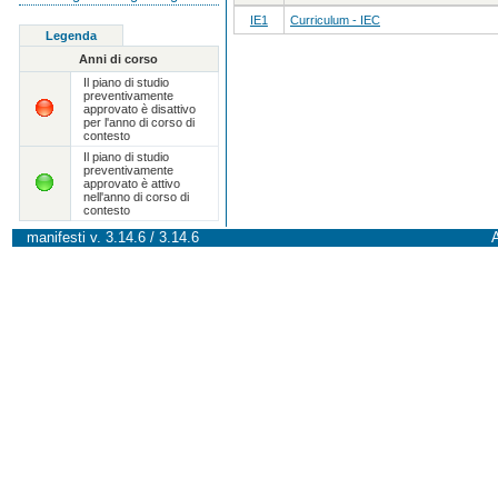
IE1
Curriculum - IEC
Legenda
Anni di corso
Il piano di studio
preventivamente
approvato è disattivo
per l'anno di corso di
contesto
Il piano di studio
preventivamente
approvato è attivo
nell'anno di corso di
contesto
manifesti v. 3.14.6 / 3.14.6
A