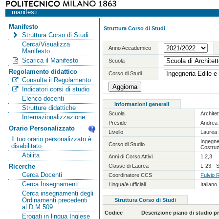
manifesti
Manifesto
Struttura Corso di Studi
Struttura Corso di Studi
Cerca/Visualizza
Anno Accademico
Manifesto
Scarica il Manifesto
Scuola
Regolamento didattico
Corso di Studi
Consulta il Regolamento
Indicatori corsi di studio
Elenco docenti
Informazioni generali
Strutture didattiche
Scuola
Archite
Internazionalizzazione
Preside
Andrea 
Orario Personalizzato
Livello
Laurea 
Il tuo orario personalizzato è
Ingegner
Corso di Studio
disabilitato
Costruz
Abilita
Anni di Corso Attivi
1,2,3
Classe di Laurea
L-23 - S
Ricerche
Cerca Docenti
Coordinatore CCS
Fulvio 
Cerca Insegnamenti
Lingua/e ufficiali
Italiano
Cerca insegnamenti degli
Ordinamenti precedenti
Struttura Corso di Studi
al D.M.509
Codice
Descrizione piano di studio 
Erogati in lingua Inglese