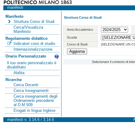
manifesti
Manifesto
Struttura Corso di Studi
Struttura Corso di Studi
Cerca/Visualizza
Anno Accademico
Manifesto
Scuola
Regolamento didattico
Indicatori corsi di studio
Corso di Studi
[SELEZIONARE UN C
Internazionalizzazione
Orario Personalizzato
Selezionare il contesto di int
Il tuo orario personalizzato è
disabilitato
Abilita
Ricerche
Cerca Docenti
Cerca Insegnamenti
Cerca insegnamenti degli
Ordinamenti precedenti
al D.M.509
Erogati in lingua Inglese
manifesti v. 3.14.6 / 3.14.6
A