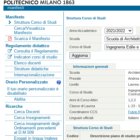
manifesti
Manifesto
Struttura Corso di Studi
Struttura Corso di Studi
Cerca/Visualizza
Anno Accademico
Manifesto
Scarica il Manifesto
Scuola
Regolamento didattico
Corso di Studi
Consulta il Regolamento
Indicatori corsi di studio
Elenco docenti
Informazioni generali
Strutture didattiche
Scuola
Archite
Internazionalizzazione
Preside
Andrea 
Orario Personalizzato
Livello
Laurea 
Il tuo orario personalizzato è
Ingegner
Corso di Studio
disabilitato
Costruz
Abilita
Anni di Corso Attivi
1,2,3
Classe di Laurea
L-23 - S
Ricerche
Cerca Docenti
Coordinatore CCS
Fulvio 
Cerca Insegnamenti
Lingua/e ufficiali
Italiano
Cerca insegnamenti degli
Ordinamenti precedenti
Struttura Corso di Studi
al D.M.509
Codice
Descrizione piano di studio 
Erogati in lingua Inglese