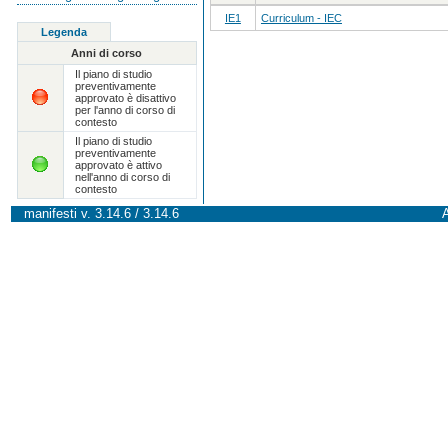
IE1
Curriculum - IEC
Legenda
Anni di corso
Il piano di studio
preventivamente
approvato è disattivo
per l'anno di corso di
contesto
Il piano di studio
preventivamente
approvato è attivo
nell'anno di corso di
contesto
manifesti v. 3.14.6 / 3.14.6
A