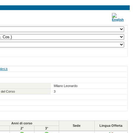
imi.it
Milano Leonardo
 del Corso
3
Anni di corso
Sede
Lingua Offerta
2°
3°