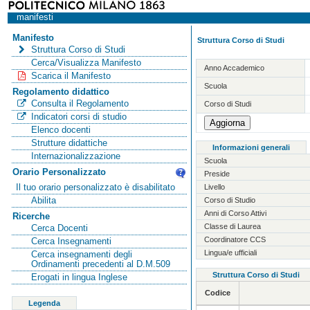
manifesti
Manifesto
Struttura Corso di Studi
Struttura Corso di Studi
Cerca/Visualizza Manifesto
Anno Accademico
Scarica il Manifesto
Scuola
Regolamento didattico
Consulta il Regolamento
Corso di Studi
Indicatori corsi di studio
Elenco docenti
Strutture didattiche
Informazioni generali
Internazionalizzazione
Scuola
Orario Personalizzato
Preside
Il tuo orario personalizzato è disabilitato
Livello
Abilita
Corso di Studio
Anni di Corso Attivi
Ricerche
Classe di Laurea
Cerca Docenti
Coordinatore CCS
Cerca Insegnamenti
Lingua/e ufficiali
Cerca insegnamenti degli
Ordinamenti precedenti al D.M.509
Struttura Corso di Studi
Erogati in lingua Inglese
Codice
Legenda