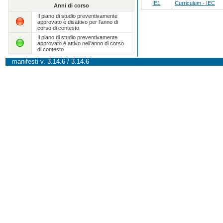
IE1
Curriculum - IEC
Anni di corso
Il piano di studio preventivamente
approvato è disattivo per l'anno di
corso di contesto
Il piano di studio preventivamente
approvato è attivo nell'anno di corso
di contesto
manifesti v. 3.14.6 / 3.14.6