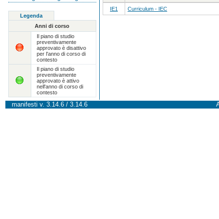
IE1
Curriculum - IEC
Legenda
Anni di corso
Il piano di studio
preventivamente
approvato è disattivo
per l'anno di corso di
contesto
Il piano di studio
preventivamente
approvato è attivo
nell'anno di corso di
contesto
manifesti v. 3.14.6 / 3.14.6
A