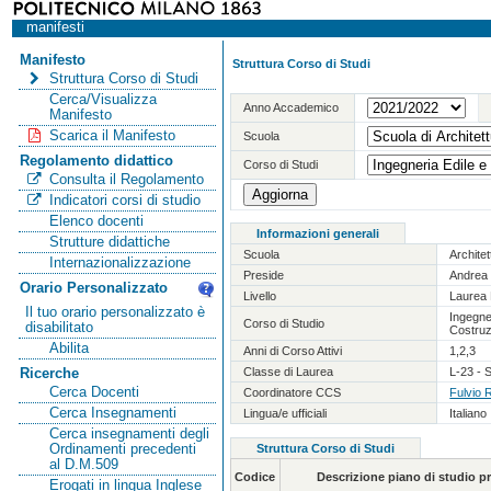
manifesti
Manifesto
Struttura Corso di Studi
Struttura Corso di Studi
Cerca/Visualizza
Anno Accademico
Manifesto
Scarica il Manifesto
Scuola
Regolamento didattico
Corso di Studi
Consulta il Regolamento
Indicatori corsi di studio
Elenco docenti
Informazioni generali
Strutture didattiche
Scuola
Archite
Internazionalizzazione
Preside
Andrea 
Orario Personalizzato
Livello
Laurea 
Il tuo orario personalizzato è
Ingegner
Corso di Studio
disabilitato
Costruz
Abilita
Anni di Corso Attivi
1,2,3
Classe di Laurea
L-23 - S
Ricerche
Cerca Docenti
Coordinatore CCS
Fulvio 
Cerca Insegnamenti
Lingua/e ufficiali
Italiano
Cerca insegnamenti degli
Ordinamenti precedenti
Struttura Corso di Studi
al D.M.509
Codice
Descrizione piano di studio 
Erogati in lingua Inglese