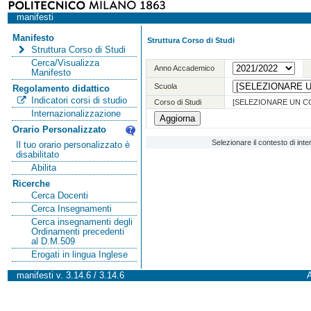
manifesti
Manifesto
Struttura Corso di Studi
Struttura Corso di Studi
Cerca/Visualizza
Anno Accademico
Manifesto
Scuola
Regolamento didattico
Indicatori corsi di studio
Corso di Studi
[SELEZIONARE UN C
Internazionalizzazione
Orario Personalizzato
Selezionare il contesto di int
Il tuo orario personalizzato è
disabilitato
Abilita
Ricerche
Cerca Docenti
Cerca Insegnamenti
Cerca insegnamenti degli
Ordinamenti precedenti
al D.M.509
Erogati in lingua Inglese
manifesti v. 3.14.6 / 3.14.6
A