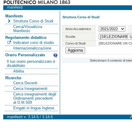
manifesti
Manifesto
Struttura Corso di Studi
Struttura Corso di Studi
Cerca/Visualizza
Anno Accademico
Manifesto
Scuola
Regolamento didattico
Indicatori corsi di studio
Corso di Studi
[SELEZIONARE UN C
Internazionalizzazione
Orario Personalizzato
Selezionare il contesto di int
Il tuo orario personalizzato è
disabilitato
Abilita
Ricerche
Cerca Docenti
Cerca Insegnamenti
Cerca insegnamenti degli
Ordinamenti precedenti
al D.M.509
Erogati in lingua Inglese
manifesti v. 3.14.6 / 3.14.6
A