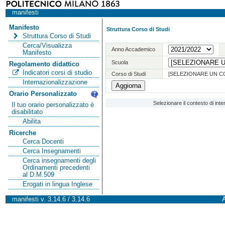
manifesti
Manifesto
Struttura Corso di Studi
Struttura Corso di Studi
Cerca/Visualizza
Anno Accademico
Manifesto
Scuola
Regolamento didattico
Indicatori corsi di studio
Corso di Studi
[SELEZIONARE UN C
Internazionalizzazione
Orario Personalizzato
Selezionare il contesto di int
Il tuo orario personalizzato è
disabilitato
Abilita
Ricerche
Cerca Docenti
Cerca Insegnamenti
Cerca insegnamenti degli
Ordinamenti precedenti
al D.M.509
Erogati in lingua Inglese
manifesti v. 3.14.6 / 3.14.6
A