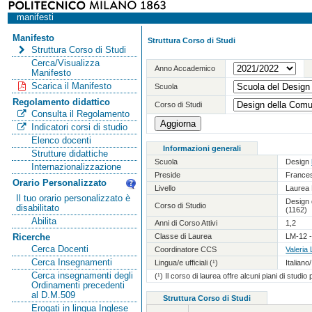
manifesti
Manifesto
Struttura Corso di Studi
Struttura Corso di Studi
Cerca/Visualizza
Anno Accademico
Manifesto
Scarica il Manifesto
Scuola
Regolamento didattico
Corso di Studi
Consulta il Regolamento
Indicatori corsi di studio
Elenco docenti
Informazioni generali
Strutture didattiche
Scuola
Design
Internazionalizzazione
Preside
France
Orario Personalizzato
Livello
Laurea 
Il tuo orario personalizzato è
Design 
Corso di Studio
disabilitato
(1162)
Abilita
Anni di Corso Attivi
1,2
Classe di Laurea
LM-12 -
Ricerche
Cerca Docenti
Coordinatore CCS
Valeria
Cerca Insegnamenti
Lingua/e ufficiali (¹)
Italiano
Cerca insegnamenti degli
(¹) Il corso di laurea offre alcuni piani di studio
Ordinamenti precedenti
al D.M.509
Struttura Corso di Studi
Erogati in lingua Inglese