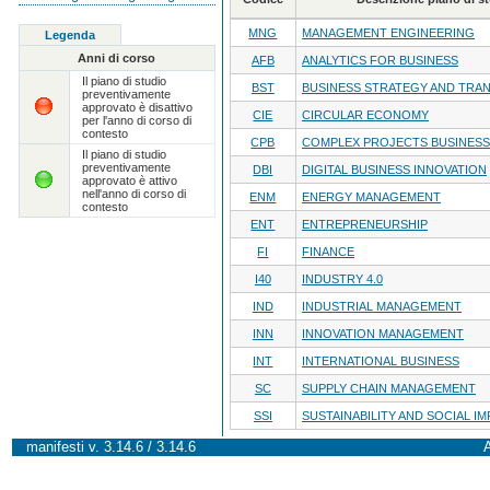
MNG
MANAGEMENT ENGINEERING
Legenda
Anni di corso
AFB
ANALYTICS FOR BUSINESS
Il piano di studio
BST
BUSINESS STRATEGY AND TRA
preventivamente
approvato è disattivo
CIE
CIRCULAR ECONOMY
per l'anno di corso di
contesto
CPB
COMPLEX PROJECTS BUSINESS
Il piano di studio
preventivamente
DBI
DIGITAL BUSINESS INNOVATION
approvato è attivo
nell'anno di corso di
ENM
ENERGY MANAGEMENT
contesto
ENT
ENTREPRENEURSHIP
FI
FINANCE
I40
INDUSTRY 4.0
IND
INDUSTRIAL MANAGEMENT
INN
INNOVATION MANAGEMENT
INT
INTERNATIONAL BUSINESS
SC
SUPPLY CHAIN MANAGEMENT
SSI
SUSTAINABILITY AND SOCIAL I
manifesti v. 3.14.6 / 3.14.6
A