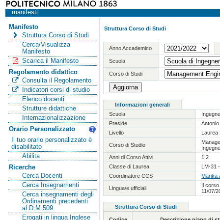
manifesti
Manifesto
Struttura Corso di Studi
Struttura Corso di Studi
Cerca/Visualizza
Anno Accademico
Manifesto
Scarica il Manifesto
Scuola
Regolamento didattico
Corso di Studi
Consulta il Regolamento
Indicatori corsi di studio
Elenco docenti
Informazioni generali
Strutture didattiche
Scuola
Ingegne
Internazionalizzazione
Preside
Antoni
Orario Personalizzato
Livello
Laurea 
Il tuo orario personalizzato è
Manage
Corso di Studio
disabilitato
Ingegne
Abilita
Anni di Corso Attivi
1,2
Classe di Laurea
LM-31 -
Ricerche
Cerca Docenti
Coordinatore CCS
Marika
Cerca Insegnamenti
Il corso
Lingua/e ufficiali
11/07/2
Cerca insegnamenti degli
Ordinamenti precedenti
Struttura Corso di Studi
al D.M.509
Erogati in lingua Inglese
Codice
Descrizione piano di 