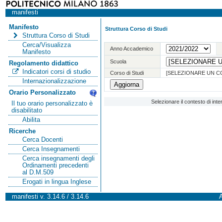
manifesti
Manifesto
Struttura Corso di Studi
Struttura Corso di Studi
Cerca/Visualizza
Anno Accademico
Manifesto
Scuola
Regolamento didattico
Indicatori corsi di studio
Corso di Studi
[SELEZIONARE UN C
Internazionalizzazione
Orario Personalizzato
Selezionare il contesto di int
Il tuo orario personalizzato è
disabilitato
Abilita
Ricerche
Cerca Docenti
Cerca Insegnamenti
Cerca insegnamenti degli
Ordinamenti precedenti
al D.M.509
Erogati in lingua Inglese
manifesti v. 3.14.6 / 3.14.6
A