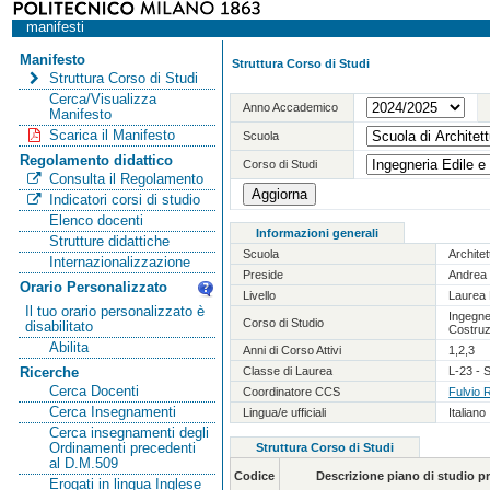
manifesti
Manifesto
Struttura Corso di Studi
Struttura Corso di Studi
Cerca/Visualizza
Anno Accademico
Manifesto
Scarica il Manifesto
Scuola
Regolamento didattico
Corso di Studi
Consulta il Regolamento
Indicatori corsi di studio
Elenco docenti
Informazioni generali
Strutture didattiche
Scuola
Archite
Internazionalizzazione
Preside
Andrea 
Orario Personalizzato
Livello
Laurea 
Il tuo orario personalizzato è
Ingegner
Corso di Studio
disabilitato
Costruz
Abilita
Anni di Corso Attivi
1,2,3
Classe di Laurea
L-23 - S
Ricerche
Cerca Docenti
Coordinatore CCS
Fulvio 
Cerca Insegnamenti
Lingua/e ufficiali
Italiano
Cerca insegnamenti degli
Ordinamenti precedenti
Struttura Corso di Studi
al D.M.509
Codice
Descrizione piano di studio 
Erogati in lingua Inglese