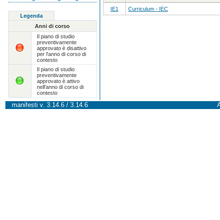
IE1
Curriculum - IEC
Legenda
Anni di corso
Il piano di studio
preventivamente
approvato è disattivo
per l'anno di corso di
contesto
Il piano di studio
preventivamente
approvato è attivo
nell'anno di corso di
contesto
manifesti v. 3.14.6 / 3.14.6
A