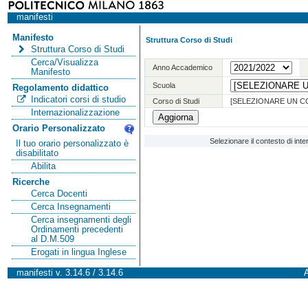
manifesti
Manifesto
Struttura Corso di Studi
Struttura Corso di Studi
Cerca/Visualizza
Anno Accademico
Manifesto
Scuola
Regolamento didattico
Indicatori corsi di studio
Corso di Studi
[SELEZIONARE UN C
Internazionalizzazione
Orario Personalizzato
Selezionare il contesto di int
Il tuo orario personalizzato è
disabilitato
Abilita
Ricerche
Cerca Docenti
Cerca Insegnamenti
Cerca insegnamenti degli
Ordinamenti precedenti
al D.M.509
Erogati in lingua Inglese
manifesti v. 3.14.6 / 3.14.6
A