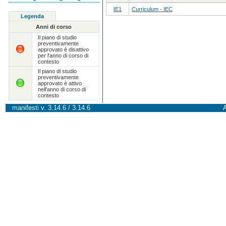
IE1
Curriculum - IEC
Legenda
Anni di corso
Il piano di studio
preventivamente
approvato è disattivo
per l'anno di corso di
contesto
Il piano di studio
preventivamente
approvato è attivo
nell'anno di corso di
contesto
manifesti v. 3.14.6 / 3.14.6
A