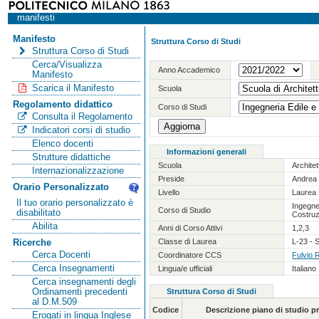
manifesti
Manifesto
Struttura Corso di Studi
Struttura Corso di Studi
Cerca/Visualizza
Anno Accademico
Manifesto
Scarica il Manifesto
Scuola
Regolamento didattico
Corso di Studi
Consulta il Regolamento
Indicatori corsi di studio
Elenco docenti
Informazioni generali
Strutture didattiche
Scuola
Archite
Internazionalizzazione
Preside
Andrea 
Orario Personalizzato
Livello
Laurea 
Il tuo orario personalizzato è
Ingegner
Corso di Studio
disabilitato
Costruz
Abilita
Anni di Corso Attivi
1,2,3
Classe di Laurea
L-23 - S
Ricerche
Cerca Docenti
Coordinatore CCS
Fulvio 
Cerca Insegnamenti
Lingua/e ufficiali
Italiano
Cerca insegnamenti degli
Ordinamenti precedenti
Struttura Corso di Studi
al D.M.509
Codice
Descrizione piano di studio 
Erogati in lingua Inglese