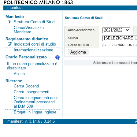
manifesti
Manifesto
Struttura Corso di Studi
Struttura Corso di Studi
Cerca/Visualizza
Anno Accademico
Manifesto
Scuola
Regolamento didattico
Indicatori corsi di studio
Corso di Studi
[SELEZIONARE UN C
Internazionalizzazione
Orario Personalizzato
Selezionare il contesto di int
Il tuo orario personalizzato è
disabilitato
Abilita
Ricerche
Cerca Docenti
Cerca Insegnamenti
Cerca insegnamenti degli
Ordinamenti precedenti
al D.M.509
Erogati in lingua Inglese
manifesti v. 3.14.6 / 3.14.6
A