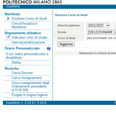
manifesti
Manifesto
Struttura Corso di Studi
Struttura Corso di Studi
Cerca/Visualizza
Anno Accademico
Manifesto
Scuola
Regolamento didattico
Indicatori corsi di studio
Corso di Studi
[SELEZIONARE UN C
Internazionalizzazione
Orario Personalizzato
Selezionare il contesto di int
Il tuo orario personalizzato è
disabilitato
Abilita
Ricerche
Cerca Docenti
Cerca Insegnamenti
Cerca insegnamenti degli
Ordinamenti precedenti
al D.M.509
Erogati in lingua Inglese
manifesti v. 3.14.6 / 3.14.6
A