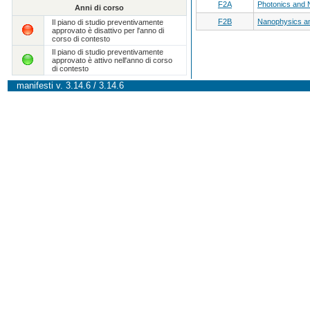
F2A
Photonics and 
Anni di corso
F2B
Nanophysics a
Il piano di studio preventivamente
approvato è disattivo per l'anno di
corso di contesto
Il piano di studio preventivamente
approvato è attivo nell'anno di corso
di contesto
manifesti v. 3.14.6 / 3.14.6