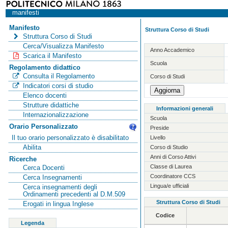
manifesti
Manifesto
Struttura Corso di Studi
Struttura Corso di Studi
Cerca/Visualizza Manifesto
Anno Accademico
Scarica il Manifesto
Scuola
Regolamento didattico
Consulta il Regolamento
Corso di Studi
Indicatori corsi di studio
Elenco docenti
Strutture didattiche
Informazioni generali
Internazionalizzazione
Scuola
Orario Personalizzato
Preside
Il tuo orario personalizzato è disabilitato
Livello
Abilita
Corso di Studio
Anni di Corso Attivi
Ricerche
Classe di Laurea
Cerca Docenti
Coordinatore CCS
Cerca Insegnamenti
Lingua/e ufficiali
Cerca insegnamenti degli
Ordinamenti precedenti al D.M.509
Struttura Corso di Studi
Erogati in lingua Inglese
Codice
Legenda