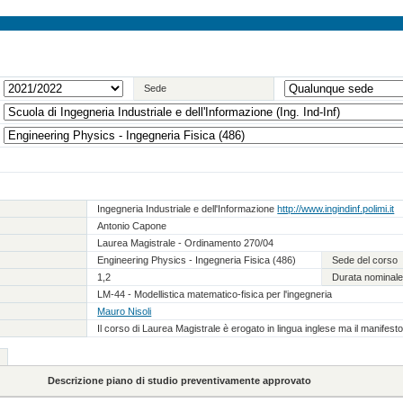
Sede
Ingegneria Industriale e dell'Informazione
http://www.ingindinf.polimi.it
Antonio Capone
Laurea Magistrale - Ordinamento 270/04
Engineering Physics - Ingegneria Fisica (486)
Sede del corso
1,2
Durata nominale
LM-44 - Modellistica matematico-fisica per l'ingegneria
Mauro Nisoli
Il corso di Laurea Magistrale è erogato in lingua inglese ma il manifest
Descrizione piano di studio preventivamente approvato