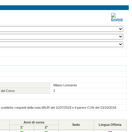
Milano Leonardo
 del Corso
2
o soddisfa i requisiti della nota MIUR del 11/07/2018 e il parere CUN del 23/10/2018.
Anni di corso
Sede
Lingua Offerta
1°
2°