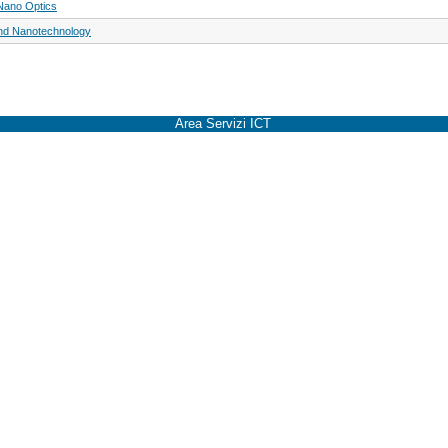
Nano Optics
nd Nanotechnology
Area Servizi ICT