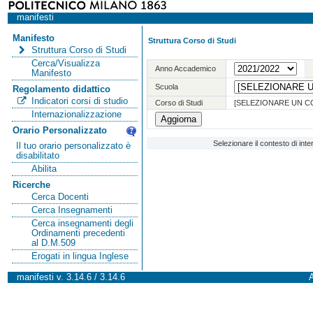
manifesti
Manifesto
Struttura Corso di Studi
Struttura Corso di Studi
Cerca/Visualizza
Anno Accademico
Manifesto
Scuola
Regolamento didattico
Indicatori corsi di studio
Corso di Studi
[SELEZIONARE UN C
Internazionalizzazione
Orario Personalizzato
Selezionare il contesto di int
Il tuo orario personalizzato è
disabilitato
Abilita
Ricerche
Cerca Docenti
Cerca Insegnamenti
Cerca insegnamenti degli
Ordinamenti precedenti
al D.M.509
Erogati in lingua Inglese
manifesti v. 3.14.6 / 3.14.6
A