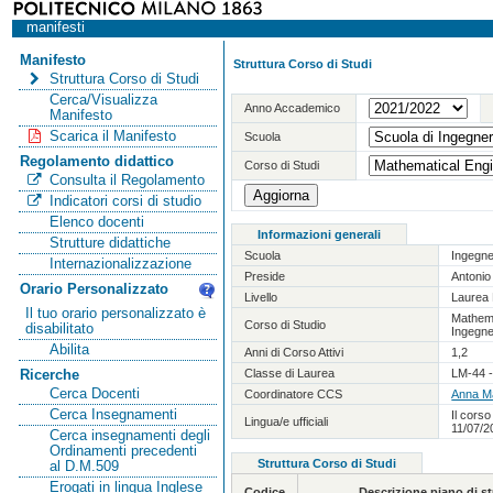
manifesti
Manifesto
Struttura Corso di Studi
Struttura Corso di Studi
Cerca/Visualizza
Anno Accademico
Manifesto
Scarica il Manifesto
Scuola
Regolamento didattico
Corso di Studi
Consulta il Regolamento
Indicatori corsi di studio
Elenco docenti
Informazioni generali
Strutture didattiche
Scuola
Ingegne
Internazionalizzazione
Preside
Antoni
Orario Personalizzato
Livello
Laurea 
Il tuo orario personalizzato è
Mathema
Corso di Studio
disabilitato
Ingegne
Abilita
Anni di Corso Attivi
1,2
Classe di Laurea
LM-44 -
Ricerche
Cerca Docenti
Coordinatore CCS
Anna M
Cerca Insegnamenti
Il corso
Lingua/e ufficiali
11/07/2
Cerca insegnamenti degli
Ordinamenti precedenti
Struttura Corso di Studi
al D.M.509
Erogati in lingua Inglese
Codice
Descrizione piano di 