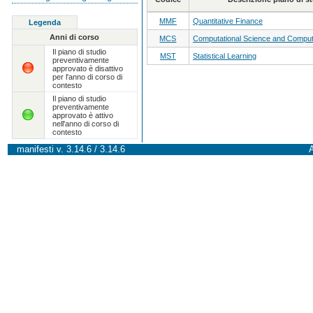
MMF
Quantitative Finance
Legenda
Anni di corso
MCS
Computational Science and Computa
Il piano di studio
MST
Statistical Learning
preventivamente
approvato è disattivo
per l'anno di corso di
contesto
Il piano di studio
preventivamente
approvato è attivo
nell'anno di corso di
contesto
manifesti v. 3.14.6 / 3.14.6
A