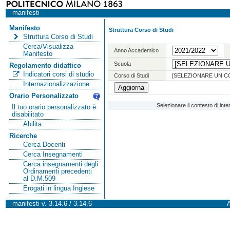
manifesti
Manifesto
Struttura Corso di Studi
Struttura Corso di Studi
Cerca/Visualizza
Anno Accademico
Manifesto
Scuola
Regolamento didattico
Indicatori corsi di studio
Corso di Studi
[SELEZIONARE UN C
Internazionalizzazione
Orario Personalizzato
Selezionare il contesto di int
Il tuo orario personalizzato è
disabilitato
Abilita
Ricerche
Cerca Docenti
Cerca Insegnamenti
Cerca insegnamenti degli
Ordinamenti precedenti
al D.M.509
Erogati in lingua Inglese
manifesti v. 3.14.6 / 3.14.6
A